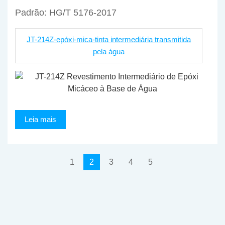
Padrão: HG/T 5176-2017
JT-214Z-epóxi-mica-tinta intermediária transmitida
pela água
Leia mais
1
2
3
4
5