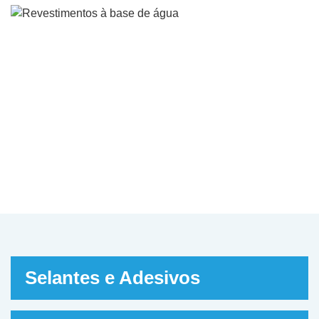
Revestimentos à base d
água
A Jointas é uma fabricante líder de tintas 
revestimentos anticorrosivos à base de á
para a indústria de aço, máquinas, const
civil e petroquímica.
Precisa de um revestimento que proteja 
peças contra corrosão? Aqui você pode
encontrar os melhores revestimentos.
Selantes e Adesivos