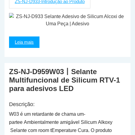
ZS-NJ-D933-Introdução ao Produto
Leia mais
ZS-NJ-D959W03丨Selante
Multifuncional de Silicum RTV-1
para adesivos LED
Descrição:
W03
é um retardante de chama
um
-
partee
Ambientalmente amigável
Silicum
Alkoxy
Selante
com
r
oom
t
Emperature
Cura
. O produto