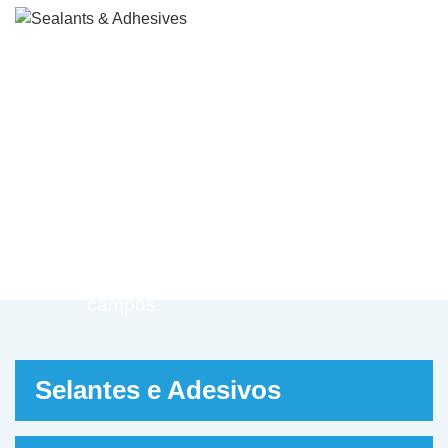
A Antas Sealant está comprometida em fo
aos clientes produtos de selante de alta
qualidade, estáveis, seguros e confiáveis
de soluções profissionais de tecnologia a
e de vedação, amplamente utilizadas em
engenharia de construção, decoração
residencial, equipamentos de contêineres
marítimos e iates, energia solar, iluminaç
novas energias, veículos, produtos elétric
eletrônicos, transformadores de energia e
campos.
Selantes e Adesivos