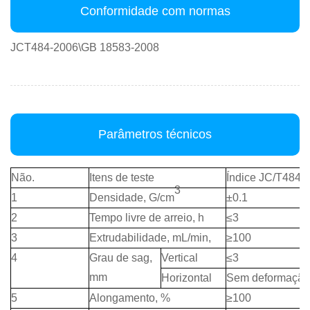
Conformidade com normas
JCT484-2006\GB 18583-2008
Parâmetros técnicos
Não.
Itens de teste
Índice JC/T484-
3
1
Densidade, G/cm
±0.1
2
Tempo livre de arreio, h
≤3
3
Extrudabilidade, mL/min,
≥100
4
Grau de sag,
Vertical
≤3
mm
Horizontal
Sem deformação
5
Alongamento, %
≥100