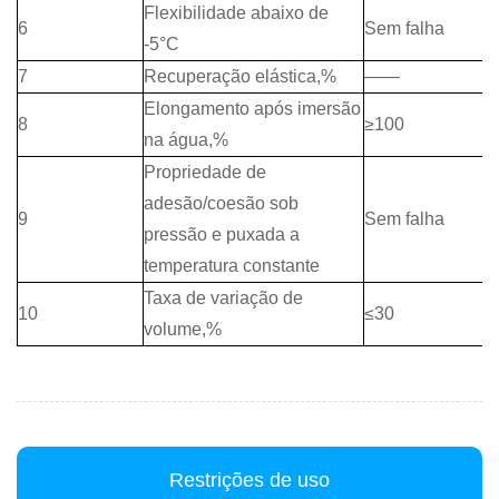
Flexibilidade abaixo de
6
Sem falha
-5°C
7
Recuperação elástica,%
——
Elongamento após imersão
8
≥100
na água,%
Propriedade de
adesão/coesão sob
9
Sem falha
pressão e puxada a
temperatura constante
Taxa de variação de
10
≤30
volume,%
Restrições de uso