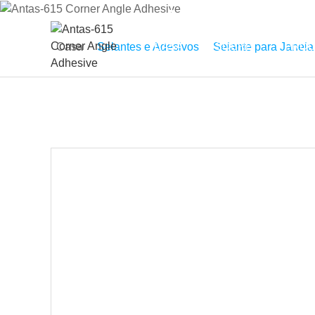
Antas-615
CASA
SOBRE
PROD
Casa
Selantes e Adesivos
Selante para Janela