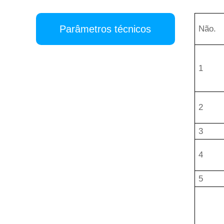
Parâmetros técnicos
Não.
1
2
3
4
5