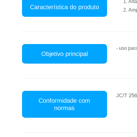
Alta
Característica do produto
Amp
- uso par
Objetivo principal
JC/T 256
Conformidade com
normas