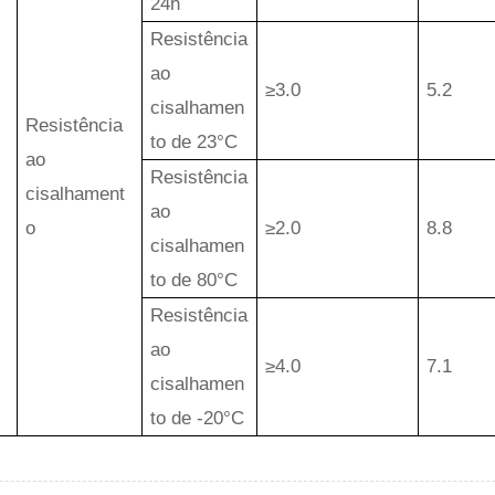
24h
Resistência
ao
≥3.0
5.2
cisalhamen
Resistência
to de 23°C
ao
Resistência
cisalhament
ao
o
≥2.0
8.8
cisalhamen
to de 80°C
Resistência
ao
≥4.0
7.1
cisalhamen
to de -20°C