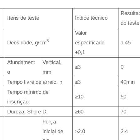
Resulta
Itens de teste
Índice técnico
do teste
Valor
3
Densidade, g/cm
especificado
1.45
±0,1
Afundament
Vertical,
≤3
0
o
mm
Tempo livre de arreio, h
≤3
40min
Tempo mínimo de
≥10
50
inscrição,
Dureza, Shore D
≥60
70
Força
inicial de
≥2.0
2.4