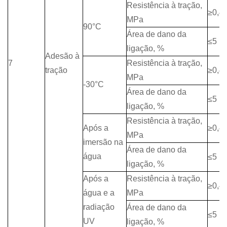
Resistência à tração,
≥0,4
MPa
90°C
Área de dano da
≤5
ligação, %
Adesão à
7
Resistência à tração,
tração
≥0,4
MPa
-30°C
Área de dano da
≤5
ligação, %
Resistência à tração,
Após a
≥0,4
MPa
imersão na
Área de dano da
água
≤5
ligação, %
Após a
Resistência à tração,
≥0,4
água e a
MPa
radiação
Área de dano da
≤5
UV
ligação, %