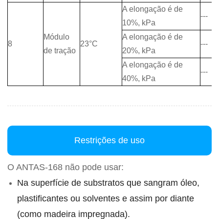
A elongação é de
---
10%, kPa
Módulo
A elongação é de
8
23°C
---
de tração
20%, kPa
A elongação é de
---
40%, kPa
Restrições de uso
O ANTAS-168 não pode usar:
Na superfície de substratos que sangram óleo,
plastificantes ou solventes e assim por diante
(como madeira impregnada).