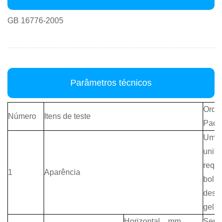
GB 16776-2005
Parâmetros técnicos
Orde
Número
Itens de teste
Padr
Uma 
unifo
requi
1
Aparência
bolh
desc
gel
Horizontal
，
mm
，
Sem 