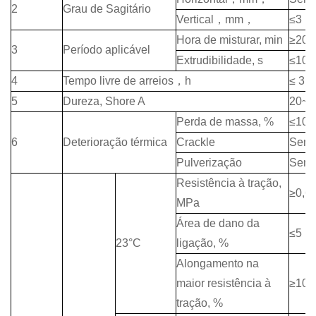
2
Grau de Sagitário
Vertical
，
mm
，
≤3
Hora de misturar, min
≥20
3
Período aplicável
Extrudibilidade, s
≤10
4
Tempo livre de arreios
，
h
≤ 3
5
Dureza, Shore A
20~6
Perda de massa, %
≤10
6
Deterioração térmica
Crackle
Sem 
Pulverização
Sem 
Resistência à tração,
≥0,6
MPa
Área de dano da
≤5
23°C
ligação, %
Alongamento na
maior resistência à
≥100
tração, %